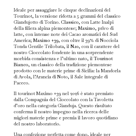
Ideale per assaggiare le cinque declinazioni del
Tourinot, la versione ridotta a 5 grammi del classico
Giandujotto di Torino.
Classico
, con Latte Inalpi
della filiera alpina piemontese;
Maximo
, privo di
latte, con intense note dei Cacao aromatici del Sud
America;
Maximo +39
, con oltre il 39% di Nocciola
Tonda Gentile Trilobata, il
N.10
, con il carattere del
nostro Cioccolato fondente in una sorprendente
morbida consistenza e l’ultimo nato, il
Tourinot
Bianco
, un classico della tradizione piemontese
prodotto con le materie prime di Sicilia: la Mandorla
di Avola, l’Arancia di Noto, il Sale integrale di
Paceco.
Il tourinot Maximo +39 nel 2026 è stato premiato
dalla Compagnia del Cioccolato con la Tavoletta
d’oro nella categoria Gianduja. Questo risultato
conferma il nostro impegno nella ricerca delle
migiori materie prime e premia il lavoro quotidiano
del nostro laboratorio.
Una confezione perfetta come dono, ideale per