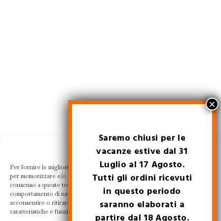
Saremo chiusi per le
Gestisci la tua privacy
vacanze estive dal 31
Luglio al 17 Agosto.
Per fornire le migliori esperienze, utilizziamo tecnologie come i cookie
Tutti gli ordini ricevuti
per memorizzare e/o accedere alle informazioni del dispositivo. Il
consenso a queste tecnologie ci permetterà di elaborare dati come il
in questo periodo
comportamento di navigazione o ID unici su questo sito. Non
saranno elaborati a
acconsentire o ritirare il consenso può influire negativamente su alcune
caratteristiche e funzioni.
partire dal 18 Agosto.