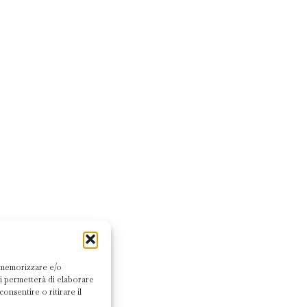
r memorizzare e/o
ci permetterà di elaborare
nsentire o ritirare il