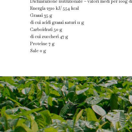
Dichiarazione nutrizionale – valori medi per 100g d
Energia 2310 kJ/ 554 kcal
Grassi 35 g
di cui acidi grassi saturi 11 g
Carboidrati 50 g
di cui zuccheri 47 g
Proteine 7 g
Sale 0 g