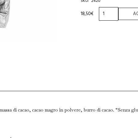
SKU:
2420
GIANDUJOTTO
18,50
€
AG
MAXIMO
220g
quantità
assa di cacao, cacao magro in polvere, burro di cacao. “Senz