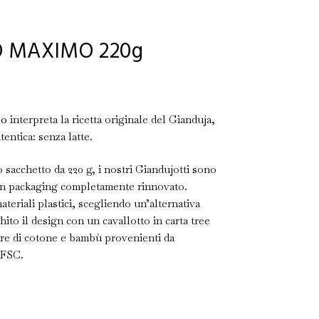
 MAXIMO 220g
mo
interpreta la ricetta originale del Gianduja,
tentica: senza latte.
o sacchetto da 220 g, i nostri Giandujotti sono
 un packaging completamente rinnovato.
teriali plastici, scegliendo un’alternativa
hito il design con un cavallotto in carta tree
ibre di cotone e bambù provenienti da
e FSC.