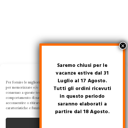
Saremo chiusi per le
Gestisci la tua privacy
vacanze estive dal 31
Luglio al 17 Agosto.
Per fornire le migliori esperienze, utilizziamo tecnologie come i cookie
Tutti gli ordini ricevuti
per memorizzare e/o accedere alle informazioni del dispositivo. Il
consenso a queste tecnologie ci permetterà di elaborare dati come il
in questo periodo
comportamento di navigazione o ID unici su questo sito. Non
saranno elaborati a
acconsentire o ritirare il consenso può influire negativamente su alcune
caratteristiche e funzioni.
partire dal 18 Agosto.
Accetta