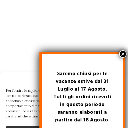
Saremo chiusi per le
Gestisci la tua privacy
vacanze estive dal 31
Luglio al 17 Agosto.
Per fornire le migliori esperienze, utilizziamo tecnologie come i cookie
Tutti gli ordini ricevuti
per memorizzare e/o accedere alle informazioni del dispositivo. Il
consenso a queste tecnologie ci permetterà di elaborare dati come il
in questo periodo
comportamento di navigazione o ID unici su questo sito. Non
saranno elaborati a
acconsentire o ritirare il consenso può influire negativamente su alcune
caratteristiche e funzioni.
partire dal 18 Agosto.