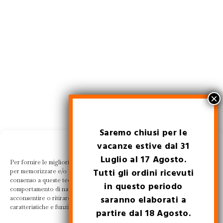
Saremo chiusi per le
Gestisci la tua privacy
vacanze estive dal 31
Luglio al 17 Agosto.
Per fornire le migliori esperienze, utilizziamo tecnologie come i cookie
Tutti gli ordini ricevuti
per memorizzare e/o accedere alle informazioni del dispositivo. Il
consenso a queste tecnologie ci permetterà di elaborare dati come il
in questo periodo
comportamento di navigazione o ID unici su questo sito. Non
saranno elaborati a
acconsentire o ritirare il consenso può influire negativamente su alcune
caratteristiche e funzioni.
partire dal 18 Agosto.