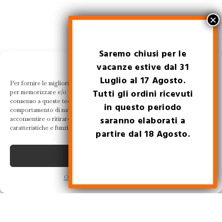
Saremo chiusi per le
Gestisci la tua privacy
vacanze estive dal 31
Luglio al 17 Agosto.
Per fornire le migliori esperienze, utilizziamo tecnologie come i cookie
Tutti gli ordini ricevuti
per memorizzare e/o accedere alle informazioni del dispositivo. Il
consenso a queste tecnologie ci permetterà di elaborare dati come il
in questo periodo
comportamento di navigazione o ID unici su questo sito. Non
saranno elaborati a
acconsentire o ritirare il consenso può influire negativamente su alcune
caratteristiche e funzioni.
partire dal 18 Agosto.
Accetta
Opt-out preferences
Privacy Policy
keyboard_arrow_up